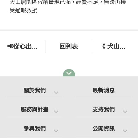
犬山居園區容納量現已滿，經費不足，無法再接
受通報救援
📢從心出發 無比感謝📢
回列表
《 犬山居11週年 T shirt 義賣!!! 📣📣📣 》
關於我們
最新消息
服務與計畫
支持我們
參與我們
公開資訊