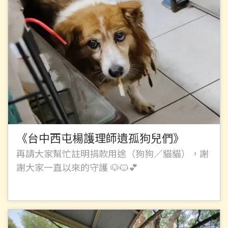
《台中西屯楊護理師遺孤狗兒們》
再請大家幫忙註明捐款用途（狗狗／貓貓），謝
謝大家一直以來的守護 🐶🐱💕