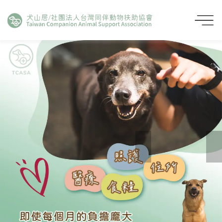
形象網站
Pre
Ne
vio
xt
us