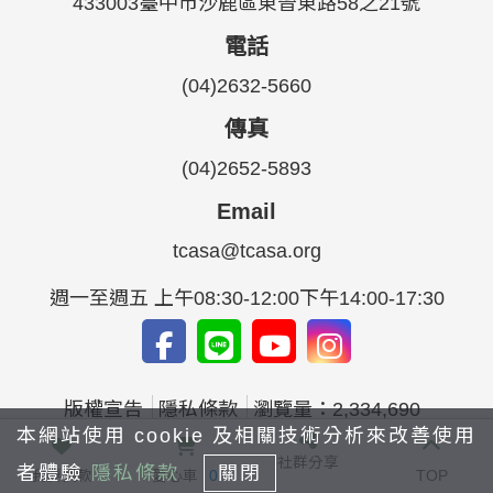
433003臺中市沙鹿區東晉東路58之21號
電話
(04)2632-5660
傳真
(04)2652-5893
Email
tcasa@tcasa.org
週一至週五 上午08:30-12:00下午14:00-17:30
版權宣告
隱私條款
瀏覽量：2,334,690
本網站使用 cookie 及相關技術分析來改善使用
社群分享
者體驗
隱私條款
關閉
我要捐款
愛心車
0
TOP