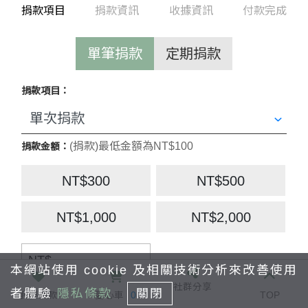
捐款項目
捐款資訊
收據資訊
付款完成
l合作金庫 006沙鹿分行
匯款帳號： 0210-717-406901
單筆捐款
定期捐款
戶 名：
社團法人
台灣同伴動物扶助協會
捐款項目：
活動許可文號 衛部救字第1151361731號
(捐款)最低金額為NT$100
捐款金額：
NT$300
NT$500
NT$1,000
NT$2,000
NT$
本網站使用 cookie 及相關技術分析來改善使用
社群分享
付款方式：
者體驗
隱私條款
關閉
我要捐款
愛心車
0
TOP