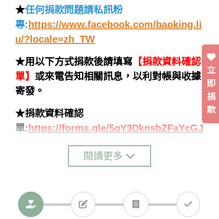
★
任何捐款問題請私訊粉
專:
https://www.facebook.com/baoking.li
u/?locale=zh_TW
★用以下方式捐款後請填寫
【捐款資料確認
立
單】
或來電告知相關訊息，以利對帳與收據
即
寄發。
捐
款
★捐款資料確認
單:
https://forms.gle/5oY3DknsbZFaYcGJ
8
閱讀更多
銀行匯款：