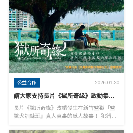
公益合作
2026-01-30
請大家支持長片《獄所奇緣》啟動集資計畫；集資達標後將部分資金回饋與犬山居共好未來
長片《獄所奇緣》改編發生在新竹監獄『監
獄犬訓練班』真人真事的感人故事！ 犯錯的
受刑人與被遺棄的流浪狗，一樣被社會遺棄
的兩個不個體，相遇後帶給生命的救贖及希