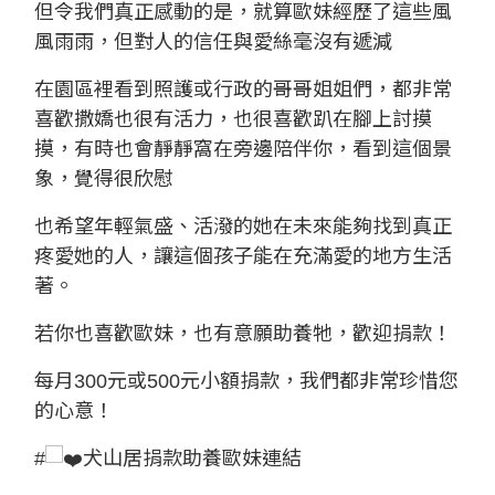
但令我們真正感動的是，就算歐妹經歷了這些風
風雨雨，但對人的信任與愛絲毫沒有遞減
在園區裡看到照護或行政的哥哥姐姐們，都非常
喜歡撒嬌也很有活力，也很喜歡趴在腳上討摸
摸，有時也會靜靜窩在旁邊陪伴你，看到這個景
象，覺得很欣慰
也希望年輕氣盛、活潑的她在未來能夠找到真正
疼愛她的人，讓這個孩子能在充滿愛的地方生活
著。
若你也喜歡歐妹，也有意願助養牠，歡迎捐款！
每月300元或500元小額捐款，我們都非常珍惜您
的心意！
#
犬山居捐款助養歐妹連結