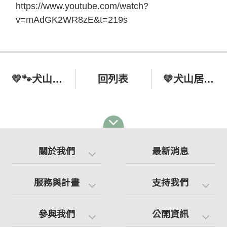
https://www.youtube.com/watch?
v=mAdGK2WR8zE&t=219s
💛🐾犬山居 x 自己印 紙膠帶 公益活動🌞🧡
回列表
💛犬山居 feat. 寶貝餌子與您一起照顧毛孩！浪愛分享🧡
關於我們
最新消息
服務與計畫
支持我們
參與我們
公開資訊